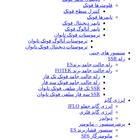
فلومترها فوتک
کنترل سطح فوتک
تایمرها فوتک
تایمر دیجیتال فوتک
تایمر آنالوگ فوتک
ترموستات فوتک تایوان
ترموستات آنالوگ فوتک تایوان
ترموستات دیجیتال فوتک تایوان
سنسور های چینی
رله SSR
رله حالت جامد برندES
رله حالت جامد برند FOTEK
رله حالت جامد فوتک تک فاز
رله حالت جامد فوتک سه فاز
SSR تک فاز سلفی فوتک تایوان
SSR سه فاز سلفی فوتک تایوان
انرژی گاید
انرژی گاید جفلو JFLO
انرژی گاید فلزی
دیوایدر
پرشرسنسور – مانومتر
سنسور فشاربرند ES
مانومترگاز SF6