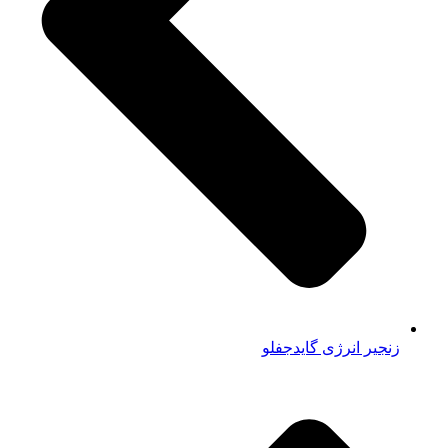
زنجیر انرژی گایدجفلو