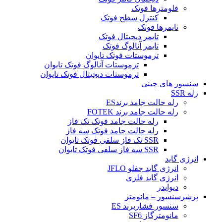
فلومترها فوتک
کنترل سطح فوتک
تایمرها فوتک
تایمر دیجیتال فوتک
تایمر آنالوگ فوتک
ترموستات فوتک تایوان
ترموستات آنالوگ فوتک تایوان
ترموستات دیجیتال فوتک تایوان
سنسور های چینی
رله SSR
رله حالت جامد برندES
رله حالت جامد برند FOTEK
رله حالت جامد فوتک تک فاز
رله حالت جامد فوتک سه فاز
SSR تک فاز سلفی فوتک تایوان
SSR سه فاز سلفی فوتک تایوان
انرژی گاید
انرژی گاید جفلو JFLO
انرژی گاید فلزی
دیوایدر
پرشرسنسور – مانومتر
سنسور فشاربرند ES
مانومترگاز SF6