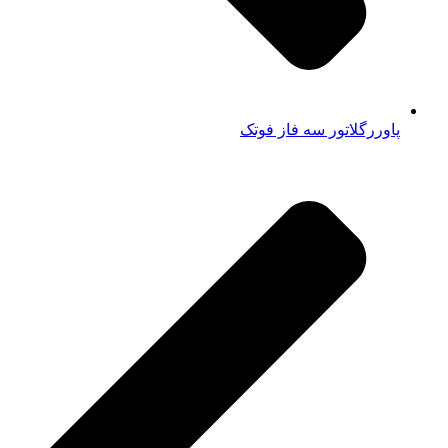
پاوررگلاتور سه فاز فوتک