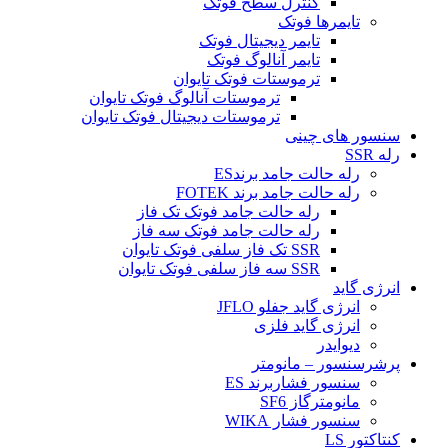
کنترل سطح فوتک
تایمرها فوتک
تایمر دیجیتال فوتک
تایمر آنالوگ فوتک
ترموستات فوتک تایوان
ترموستات آنالوگ فوتک تایوان
ترموستات دیجیتال فوتک تایوان
سنسور های چینی
رله SSR
رله حالت جامد برندES
رله حالت جامد برند FOTEK
رله حالت جامد فوتک تک فاز
رله حالت جامد فوتک سه فاز
SSR تک فاز سلفی فوتک تایوان
SSR سه فاز سلفی فوتک تایوان
انرژی گاید
انرژی گاید جفلو JFLO
انرژی گاید فلزی
دیوایدر
پرشرسنسور – مانومتر
سنسور فشاربرند ES
مانومترگاز SF6
سنسور فشار WIKA
کنتاکتور LS