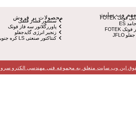
هم وب سایت
محصولات پر فروش
 فوتک FOTEK
سنسور فشار قلمی
مد ES
پاوررگلاتور سه فاز فوتک
وتک FOTEK
زنجیر انرژی گایدجفلو
لو JFLO
کنتاکتور صنعتی LS کره جنوبی
وق این وب سایت متعلق به مجموعه فنی مهندسی الکترو سرو 