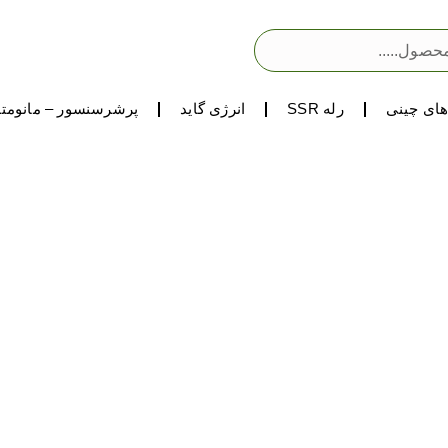
ای چینی
رله SSR
انرژی گاید
پرشرسنسور – مانومتر