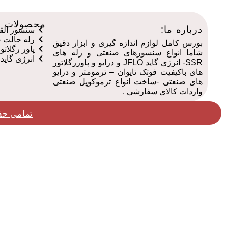
محصولات م
درباره ما:
سنسور القایی
رله حالت جا
بورس کامل لوازم اندازه گیری و ابزار دقیق
پاور رگلاتور ف
شاما انواع سنسورهای صنعتی و رله های
انرژی گاید جف
SSR- انرژی گاید JFLO و درایو و پاوررگلاتور
های باکیفیت فوتک تایوان – ترمومتر و درایو
های صنعتی -ساخت انواع ترموکوپل صنعتی
واردات کالای سفارشی .
تمامی حق