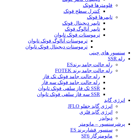
فلومترها فوتک
کنترل سطح فوتک
تایمرها فوتک
تایمر دیجیتال فوتک
تایمر آنالوگ فوتک
ترموستات فوتک تایوان
ترموستات آنالوگ فوتک تایوان
ترموستات دیجیتال فوتک تایوان
سنسور های چینی
رله SSR
رله حالت جامد برندES
رله حالت جامد برند FOTEK
رله حالت جامد فوتک تک فاز
رله حالت جامد فوتک سه فاز
SSR تک فاز سلفی فوتک تایوان
SSR سه فاز سلفی فوتک تایوان
انرژی گاید
انرژی گاید جفلو JFLO
انرژی گاید فلزی
دیوایدر
پرشرسنسور – مانومتر
سنسور فشاربرند ES
مانومترگاز SF6