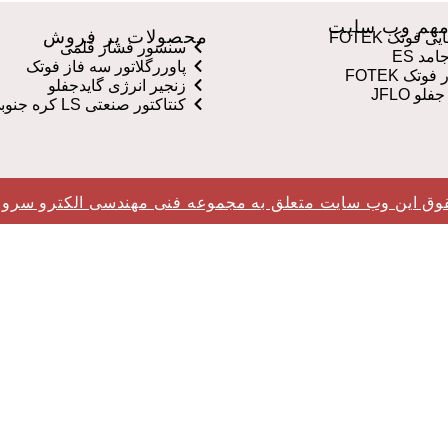
هم وب سایت
محصولات پر فروش
 فوتک FOTEK
سنسور فشار قلمی
مد ES
پاوررگلاتور سه فاز فوتک
وتک FOTEK
زنجیر انرژی گایدجفلو
لو JFLO
کنتاکتور صنعتی LS کره جنوبی
وق این وب سایت متعلق به مجموعه فنی مهندسی الکترو سرو 