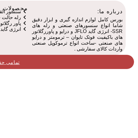
محصولات م
درباره ما:
سنسور القایی
رله حالت جا
بورس کامل لوازم اندازه گیری و ابزار دقیق
پاور رگلاتور ف
شاما انواع سنسورهای صنعتی و رله های
انرژی گاید جف
SSR- انرژی گاید JFLO و درایو و پاوررگلاتور
های باکیفیت فوتک تایوان – ترمومتر و درایو
های صنعتی -ساخت انواع ترموکوپل صنعتی
واردات کالای سفارشی .
تمامی حق