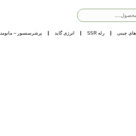
ای چینی
رله SSR
انرژی گاید
پرشرسنسور – مانومتر