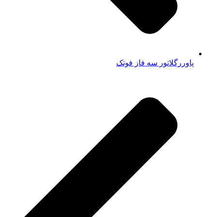
پاوررگلاتور سه فاز فوتک