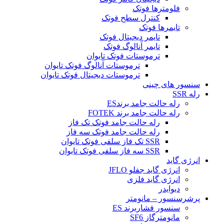
فلومترها فوتک
کنترل سطح فوتک
تایمرها فوتک
تایمر دیجیتال فوتک
تایمر آنالوگ فوتک
ترموستات فوتک تایوان
ترموستات آنالوگ فوتک تایوان
ترموستات دیجیتال فوتک تایوان
سنسور های چینی
رله SSR
رله حالت جامد برندES
رله حالت جامد برند FOTEK
رله حالت جامد فوتک تک فاز
رله حالت جامد فوتک سه فاز
SSR تک فاز سلفی فوتک تایوان
SSR سه فاز سلفی فوتک تایوان
انرژی گاید
انرژی گاید جفلو JFLO
انرژی گاید فلزی
دیوایدر
پرشرسنسور – مانومتر
سنسور فشاربرند ES
مانومترگاز SF6