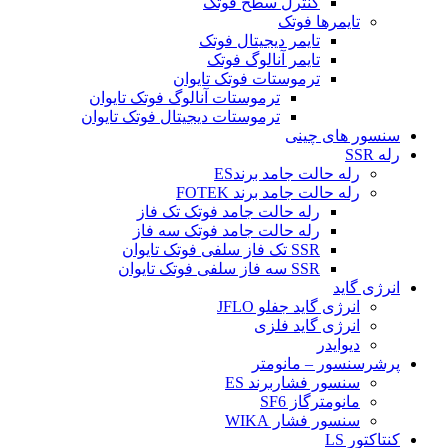
کنترل سطح فوتک
تایمرها فوتک
تایمر دیجیتال فوتک
تایمر آنالوگ فوتک
ترموستات فوتک تایوان
ترموستات آنالوگ فوتک تایوان
ترموستات دیجیتال فوتک تایوان
سنسور های چینی
رله SSR
رله حالت جامد برندES
رله حالت جامد برند FOTEK
رله حالت جامد فوتک تک فاز
رله حالت جامد فوتک سه فاز
SSR تک فاز سلفی فوتک تایوان
SSR سه فاز سلفی فوتک تایوان
انرژی گاید
انرژی گاید جفلو JFLO
انرژی گاید فلزی
دیوایدر
پرشرسنسور – مانومتر
سنسور فشاربرند ES
مانومترگاز SF6
سنسور فشار WIKA
کنتاکتور LS