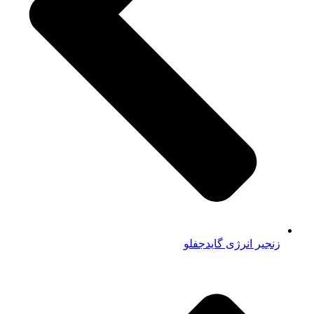
زنجیر انرژی گایدجفلو