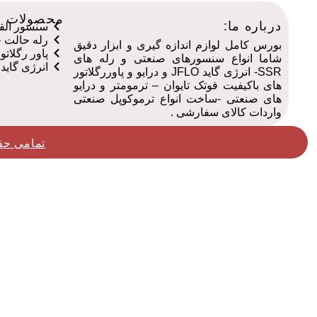
محصولات م
درباره ما:
سنسور القایی
رله حالت جا
بورس کامل لوازم اندازه گیری و ابزار دقیق
پاور رگلاتور ف
شاما انواع سنسورهای صنعتی و رله های
انرژی گاید جف
SSR- انرژی گاید JFLO و درایو و پاوررگلاتور
های باکیفیت فوتک تایوان – ترمومتر و درایو
های صنعتی -ساخت انواع ترموکوپل صنعتی
واردات کالای سفارشی .
تمامی حق