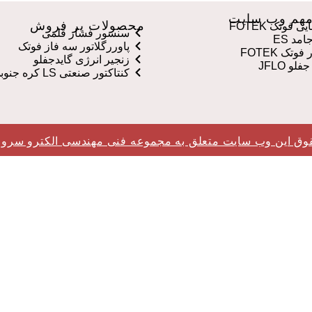
هم وب سایت
محصولات پر فروش
 فوتک FOTEK
سنسور فشار قلمی
مد ES
پاوررگلاتور سه فاز فوتک
وتک FOTEK
زنجیر انرژی گایدجفلو
لو JFLO
کنتاکتور صنعتی LS کره جنوبی
وق این وب سایت متعلق به مجموعه فنی مهندسی الکترو سرو 