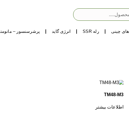
ای چینی
رله SSR
انرژی گاید
پرشرسنسور – مانومتر
TM48-M3
اطلاعات بیشتر