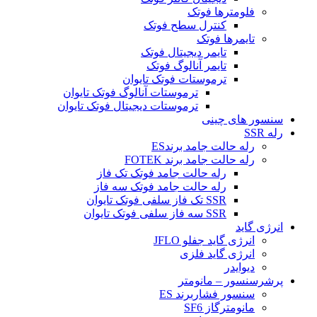
فلومترها فوتک
کنترل سطح فوتک
تایمرها فوتک
تایمر دیجیتال فوتک
تایمر آنالوگ فوتک
ترموستات فوتک تایوان
ترموستات آنالوگ فوتک تایوان
ترموستات دیجیتال فوتک تایوان
سنسور های چینی
رله SSR
رله حالت جامد برندES
رله حالت جامد برند FOTEK
رله حالت جامد فوتک تک فاز
رله حالت جامد فوتک سه فاز
SSR تک فاز سلفی فوتک تایوان
SSR سه فاز سلفی فوتک تایوان
انرژی گاید
انرژی گاید جفلو JFLO
انرژی گاید فلزی
دیوایدر
پرشرسنسور – مانومتر
سنسور فشاربرند ES
مانومترگاز SF6