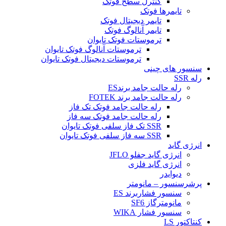
کنترل سطح فوتک
تایمرها فوتک
تایمر دیجیتال فوتک
تایمر آنالوگ فوتک
ترموستات فوتک تایوان
ترموستات آنالوگ فوتک تایوان
ترموستات دیجیتال فوتک تایوان
سنسور های چینی
رله SSR
رله حالت جامد برندES
رله حالت جامد برند FOTEK
رله حالت جامد فوتک تک فاز
رله حالت جامد فوتک سه فاز
SSR تک فاز سلفی فوتک تایوان
SSR سه فاز سلفی فوتک تایوان
انرژی گاید
انرژی گاید جفلو JFLO
انرژی گاید فلزی
دیوایدر
پرشرسنسور – مانومتر
سنسور فشاربرند ES
مانومترگاز SF6
سنسور فشار WIKA
کنتاکتور LS