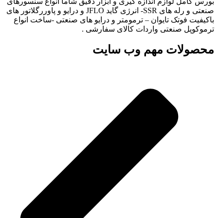
بورس کامل لوازم اندازه گیری و ابزار دقیق شاما انواع سنسورهای
صنعتی و رله های SSR- انرژی گاید JFLO و درایو و پاوررگلاتور های
باکیفیت فوتک تایوان – ترمومتر و درایو های صنعتی -ساخت انواع
ترموکوپل صنعتی واردات کالای سفارشی .
محصولات مهم وب سایت