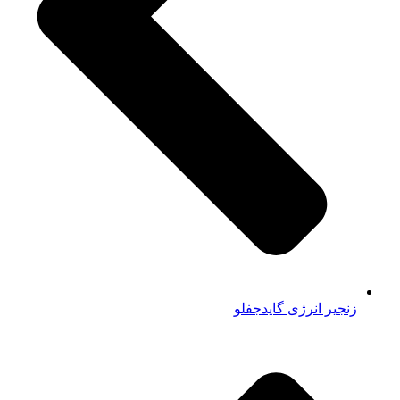
زنجیر انرژی گایدجفلو