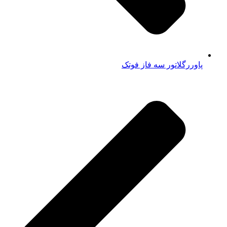
پاوررگلاتور سه فاز فوتک