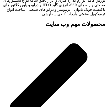
بورس کامل لوازم اندازه گیری و ابزار دقیق شاما انواع سنسورهای
صنعتی و رله های SSR- انرژی گاید JFLO و درایو و پاوررگلاتور های
باکیفیت فوتک تایوان – ترمومتر و درایو های صنعتی -ساخت انواع
ترموکوپل صنعتی واردات کالای سفارشی .
محصولات مهم وب سایت