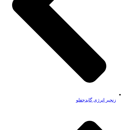
زنجیر انرژی گایدجفلو