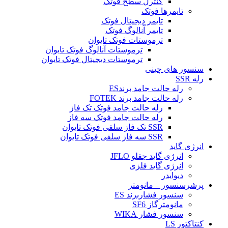
کنترل سطح فوتک
تایمرها فوتک
تایمر دیجیتال فوتک
تایمر آنالوگ فوتک
ترموستات فوتک تایوان
ترموستات آنالوگ فوتک تایوان
ترموستات دیجیتال فوتک تایوان
سنسور های چینی
رله SSR
رله حالت جامد برندES
رله حالت جامد برند FOTEK
رله حالت جامد فوتک تک فاز
رله حالت جامد فوتک سه فاز
SSR تک فاز سلفی فوتک تایوان
SSR سه فاز سلفی فوتک تایوان
انرژی گاید
انرژی گاید جفلو JFLO
انرژی گاید فلزی
دیوایدر
پرشرسنسور – مانومتر
سنسور فشاربرند ES
مانومترگاز SF6
سنسور فشار WIKA
کنتاکتور LS