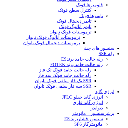
فلومترها فوتک
کنترل سطح فوتک
تایمرها فوتک
تایمر دیجیتال فوتک
تایمر آنالوگ فوتک
ترموستات فوتک تایوان
ترموستات آنالوگ فوتک تایوان
ترموستات دیجیتال فوتک تایوان
سنسور های چینی
رله SSR
رله حالت جامد برندES
رله حالت جامد برند FOTEK
رله حالت جامد فوتک تک فاز
رله حالت جامد فوتک سه فاز
SSR تک فاز سلفی فوتک تایوان
SSR سه فاز سلفی فوتک تایوان
انرژی گاید
انرژی گاید جفلو JFLO
انرژی گاید فلزی
دیوایدر
پرشرسنسور – مانومتر
سنسور فشاربرند ES
مانومترگاز SF6