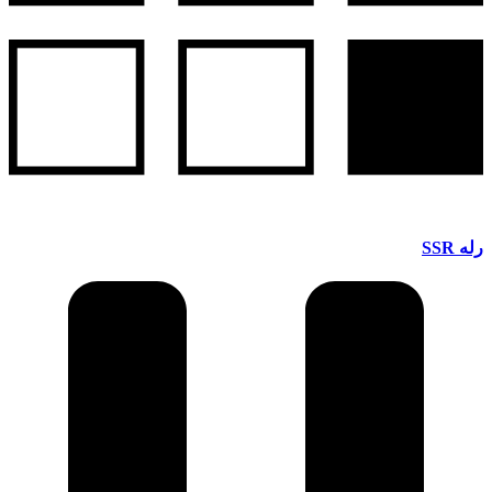
رله SSR