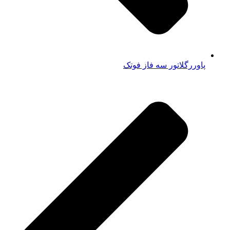
پاوررگلاتور سه فاز فوتک