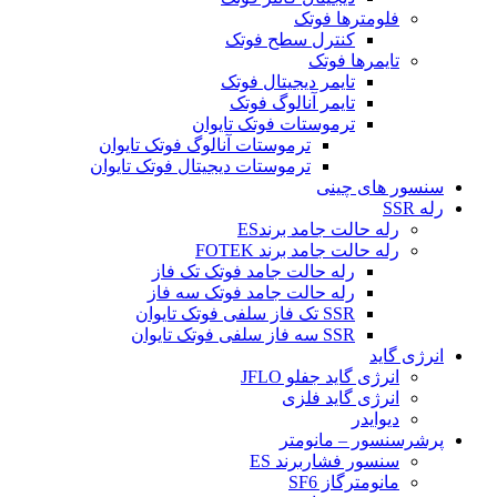
فلومترها فوتک
کنترل سطح فوتک
تایمرها فوتک
تایمر دیجیتال فوتک
تایمر آنالوگ فوتک
ترموستات فوتک تایوان
ترموستات آنالوگ فوتک تایوان
ترموستات دیجیتال فوتک تایوان
سنسور های چینی
رله SSR
رله حالت جامد برندES
رله حالت جامد برند FOTEK
رله حالت جامد فوتک تک فاز
رله حالت جامد فوتک سه فاز
SSR تک فاز سلفی فوتک تایوان
SSR سه فاز سلفی فوتک تایوان
انرژی گاید
انرژی گاید جفلو JFLO
انرژی گاید فلزی
دیوایدر
پرشرسنسور – مانومتر
سنسور فشاربرند ES
مانومترگاز SF6