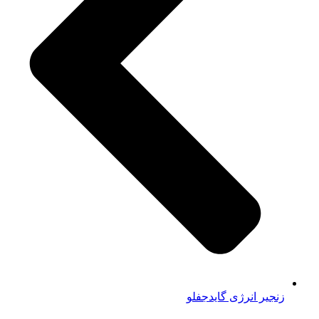
زنجیر انرژی گایدجفلو