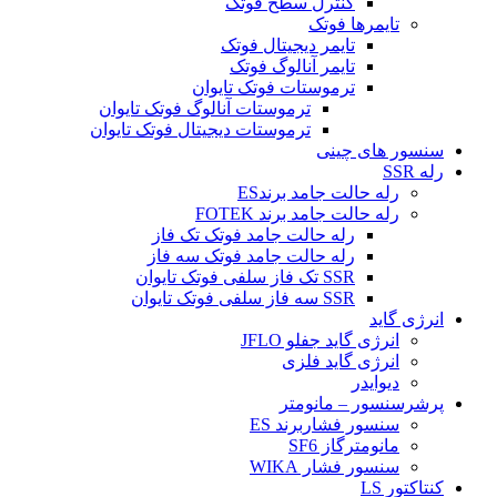
کنترل سطح فوتک
تایمرها فوتک
تایمر دیجیتال فوتک
تایمر آنالوگ فوتک
ترموستات فوتک تایوان
ترموستات آنالوگ فوتک تایوان
ترموستات دیجیتال فوتک تایوان
سنسور های چینی
رله SSR
رله حالت جامد برندES
رله حالت جامد برند FOTEK
رله حالت جامد فوتک تک فاز
رله حالت جامد فوتک سه فاز
SSR تک فاز سلفی فوتک تایوان
SSR سه فاز سلفی فوتک تایوان
انرژی گاید
انرژی گاید جفلو JFLO
انرژی گاید فلزی
دیوایدر
پرشرسنسور – مانومتر
سنسور فشاربرند ES
مانومترگاز SF6
سنسور فشار WIKA
کنتاکتور LS