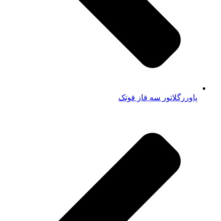
پاوررگلاتور سه فاز فوتک