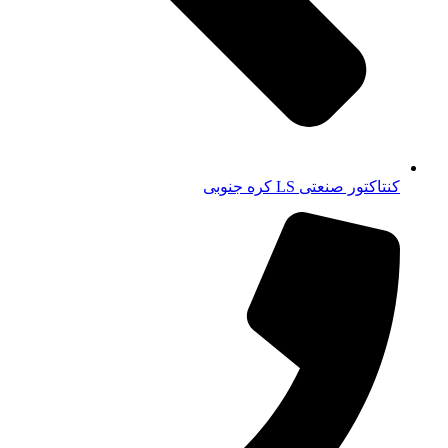
کنتاکتور صنعتی LS کره جنوبی