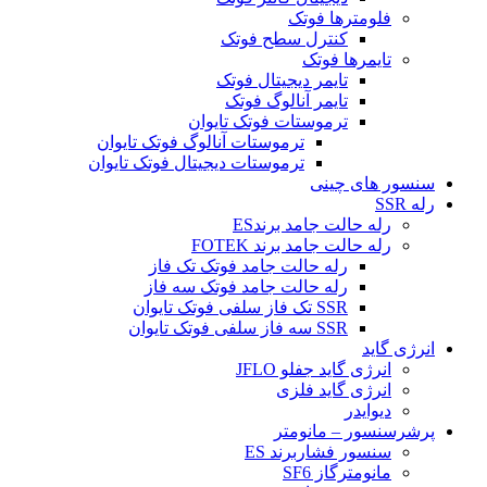
فلومترها فوتک
کنترل سطح فوتک
تایمرها فوتک
تایمر دیجیتال فوتک
تایمر آنالوگ فوتک
ترموستات فوتک تایوان
ترموستات آنالوگ فوتک تایوان
ترموستات دیجیتال فوتک تایوان
سنسور های چینی
رله SSR
رله حالت جامد برندES
رله حالت جامد برند FOTEK
رله حالت جامد فوتک تک فاز
رله حالت جامد فوتک سه فاز
SSR تک فاز سلفی فوتک تایوان
SSR سه فاز سلفی فوتک تایوان
انرژی گاید
انرژی گاید جفلو JFLO
انرژی گاید فلزی
دیوایدر
پرشرسنسور – مانومتر
سنسور فشاربرند ES
مانومترگاز SF6