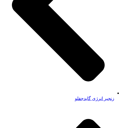
زنجیر انرژی گایدجفلو