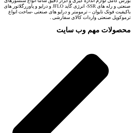
بورس کامل لوازم اندازه گیری و ابزار دقیق شاما انواع سنسورهای
صنعتی و رله های SSR- انرژی گاید JFLO و درایو و پاوررگلاتور های
باکیفیت فوتک تایوان – ترمومتر و درایو های صنعتی -ساخت انواع
ترموکوپل صنعتی واردات کالای سفارشی .
محصولات مهم وب سایت