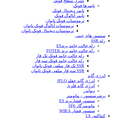
کنترل سطح فوتک
تایمرها فوتک
تایمر دیجیتال فوتک
تایمر آنالوگ فوتک
ترموستات فوتک تایوان
ترموستات آنالوگ فوتک تایوان
ترموستات دیجیتال فوتک تایوان
سنسور های چینی
رله SSR
رله حالت جامد برندES
رله حالت جامد برند FOTEK
رله حالت جامد فوتک تک فاز
رله حالت جامد فوتک سه فاز
SSR تک فاز سلفی فوتک تایوان
SSR سه فاز سلفی فوتک تایوان
انرژی گاید
انرژی گاید جفلو JFLO
انرژی گاید فلزی
دیوایدر
پرشرسنسور – مانومتر
سنسور فشاربرند ES
مانومترگاز SF6
سنسور فشار WIKA
کنتاکتور LS