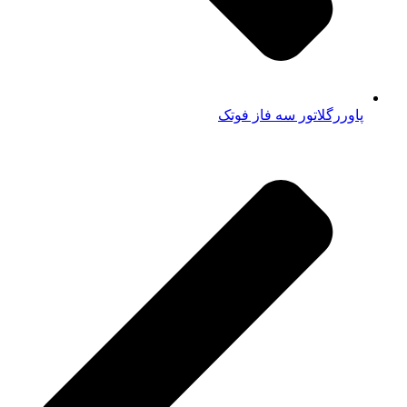
پاوررگلاتور سه فاز فوتک