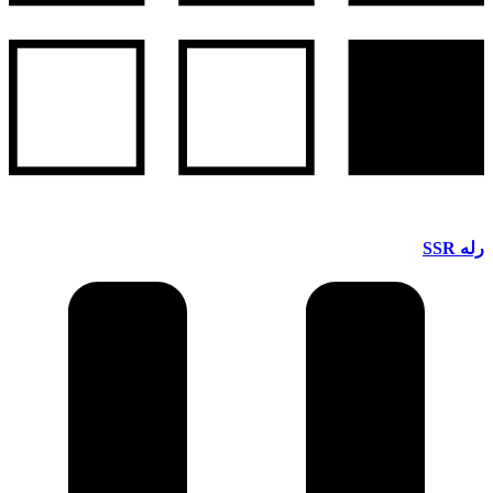
رله SSR