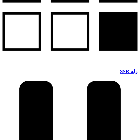
رله SSR