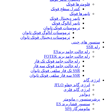
فلومترها فوتک
کنترل سطح فوتک
تایمرها فوتک
تایمر دیجیتال فوتک
تایمر آنالوگ فوتک
ترموستات فوتک تایوان
ترموستات آنالوگ فوتک تایوان
ترموستات دیجیتال فوتک تایوان
سنسور های چینی
رله SSR
رله حالت جامد برندES
رله حالت جامد برند FOTEK
رله حالت جامد فوتک تک فاز
رله حالت جامد فوتک سه فاز
SSR تک فاز سلفی فوتک تایوان
SSR سه فاز سلفی فوتک تایوان
انرژی گاید
انرژی گاید جفلو JFLO
انرژی گاید فلزی
دیوایدر
پرشرسنسور – مانومتر
سنسور فشاربرند ES
مانومترگاز SF6