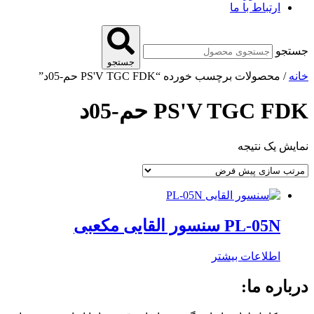
ارتباط با ما
جستجو
جستجو
خانه
/ محصولات برچسب خورده “PS'V TGC FDK حم-05د”
PS'V TGC FDK حم-05د
نمایش یک نتیجه
PL-05N سنسور القایی مکعبی
اطلاعات بیشتر
درباره ما: