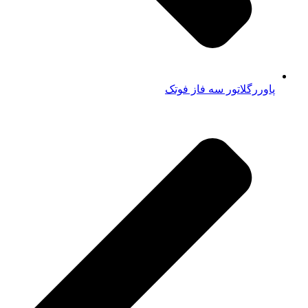
پاوررگلاتور سه فاز فوتک