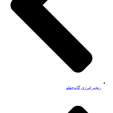
زنجیر انرژی گایدجفلو