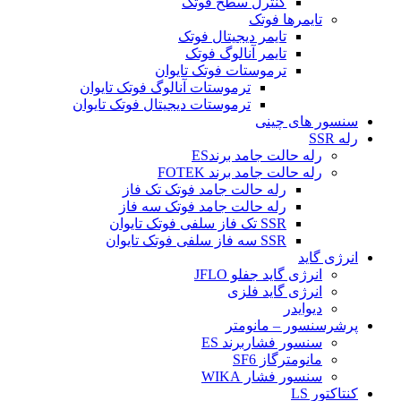
کنترل سطح فوتک
تایمرها فوتک
تایمر دیجیتال فوتک
تایمر آنالوگ فوتک
ترموستات فوتک تایوان
ترموستات آنالوگ فوتک تایوان
ترموستات دیجیتال فوتک تایوان
سنسور های چینی
رله SSR
رله حالت جامد برندES
رله حالت جامد برند FOTEK
رله حالت جامد فوتک تک فاز
رله حالت جامد فوتک سه فاز
SSR تک فاز سلفی فوتک تایوان
SSR سه فاز سلفی فوتک تایوان
انرژی گاید
انرژی گاید جفلو JFLO
انرژی گاید فلزی
دیوایدر
پرشرسنسور – مانومتر
سنسور فشاربرند ES
مانومترگاز SF6
سنسور فشار WIKA
کنتاکتور LS