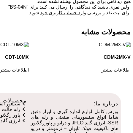
هیچ دیدگاهی برای این محصول نوشته نشده است.
اولین نفری باشید که دیدگاهی را ارسال می کنید برای “BS-04N”
برای ثبت نقد و بررسی
وارد حساب کاربری خود
شوید.
محصولات مشابه
CDT-10MX
CDM-2MX-V
اطلاعات بیشتر
اطلاعات بیشتر
محصولات م
درباره ما:
سنسور القایی
رله حالت جا
بورس کامل لوازم اندازه گیری و ابزار دقیق
پاور رگلاتور ف
شاما انواع سنسورهای صنعتی و رله های
انرژی گاید جف
SSR- انرژی گاید JFLO و درایو و پاوررگلاتور
های باکیفیت فوتک تایوان – ترمومتر و درایو