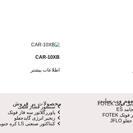
CAR-10XB
اطلاعات بیشتر
هم وب سایت
محصولات پر فروش
 فوتک FOTEK
سنسور فشار قلمی
مد ES
پاوررگلاتور سه فاز فوتک
وتک FOTEK
زنجیر انرژی گایدجفلو
لو JFLO
کنتاکتور صنعتی LS کره جنوبی