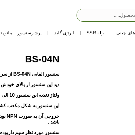
ای چینی
رله SSR
انرژی گاید
پرشرسنسور – مانومتر
BS-04N
سنسور القایی BS-04N از سری BS از برند با کیفیت FOTEK تایوان می­ باشد.
دید این سنسور از بالای خودش
ولتاژ تغذیه این سنسور 10 الی 30 ولت DC است.
این سنسور به شکل مکعب کشیده بوده و طول
باشد .
سنسور مورد نظر سیم داربوده و طول 