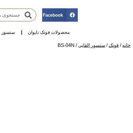
Facebook
محصولات فوتک تایوان
سنسور ه
خانه
/
فوتک
/
سنسور القایی
/ BS-04N