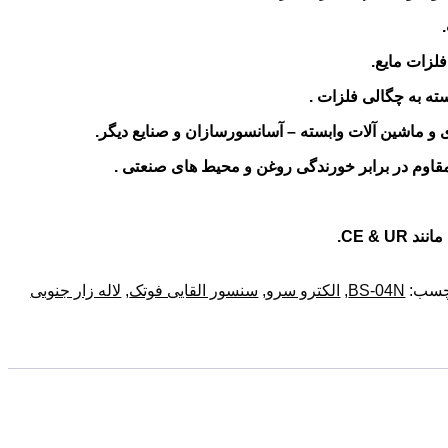
لزات مایع.
و ماشین آلات وابسته – آسانسورسازان و صنایع دیگر.
CE & U.
چسب:
BS-04N
,
الکترو سرو
,
سنسور القایی فوتک
,
لاله زار جنوبی